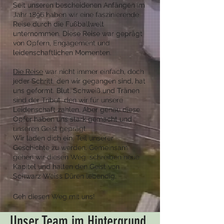
Seit unseren bescheidenen Anfängen im
Jahr 1896 haben wir eine faszinierende
Reise durch die Fußballwelt
unternommen. Diese Reise war geprägt
von Opfern, Engagement und
leidenschaftlichen Momenten.
Die Reise
war nicht immer einfach, doch
jeder Schritt, den wir gegangen sind, hat
uns geformt. Blut, Schweiß und Tränen
sind der Tribut, den wir für unsere
Leidenschaft zahlen. Aber genau diese
Opfer haben uns stark gemacht und
unseren Geist geprägt.
Wir laden dich ein, Teil unserer
Geschichte zu werden. Gemeinsam
gehen wir diesen Weg, schreiben neue
Kapitel und halten den Geist von
Schwarz Weiss Düren lebendig.
Geh diesen Weg mit uns!
Unser Team im Hintergrund