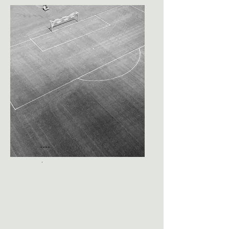
----
.