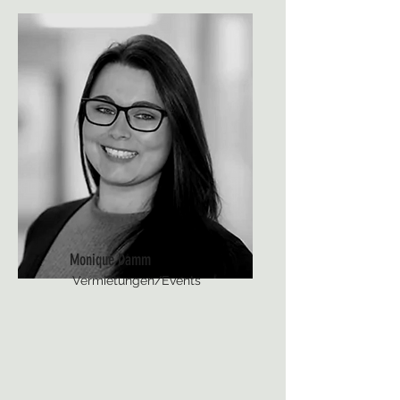
Monique Damm
Vermietungen/Events