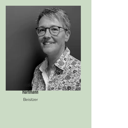
Nicole
Hartmann
B
eisitzer