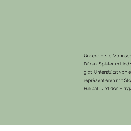
Unsere Erste Mannscha
Düren. Spieler mit ind
gibt. Unterstützt von
repräsentieren mit St
Fußball und den Ehrg