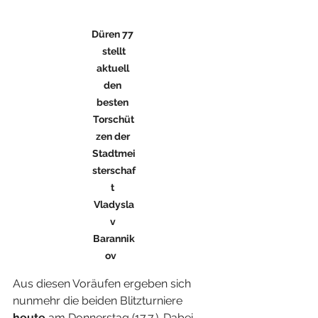
Düren 77 
 stellt 
aktuell 
den 
besten 
Torschüt
zen der 
Stadtmei
sterschaf
t 
Vladysla
v 
Barannik
ov   
Aus diesen Voräufen ergeben sich 
nunmehr die beiden Blitzturniere 
heute
 am Donnerstag (17.7.). Dabei 