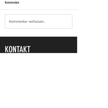
Kommentare
2. Mannschaft steigt
Spitzenspiel im Jugend
Kommentar verfassen...
17.5.2026
KONTAKT